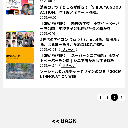
2025.08.19
渋谷のアツイところが好き！「SHIBUYA GOOD
ACTION」昨年度ノミネートPJ紹...
2025.08.05
【SIW PAPER】「未来の学校」ホワイトペーパ
ーを公開｜学校を子ども達が社会と繋がり「...
2025.07.16
Z世代のアイコン りゅうと(choco)氏、豊田ルナ
氏、はるぼー氏ら、多彩な10名がSIW...
リリース
2025.07.04
【SIW PAPER】「スーパーシニア構想」ホワイ
トペーパーを公開｜シニア層が思わず身体を...
リリース
2025.04.24
ソーシャル&カルチャーデザインの祭典「SOCIA
L INNOVATION WEE...
1
2
3
4
<< BACK